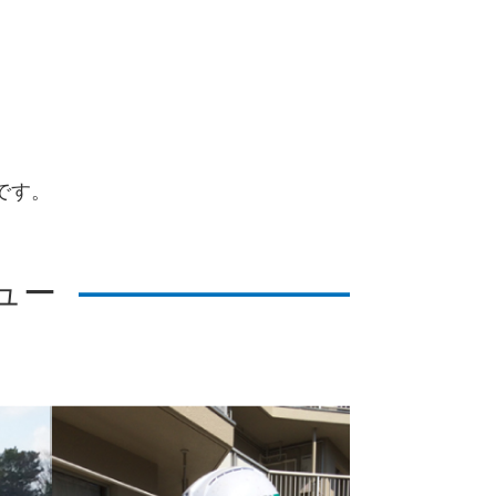
。
です。
ュー