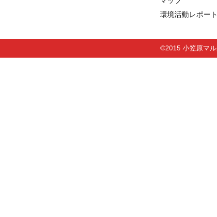
マップ
環境活動レポー
©2015 小笠原マル曻株